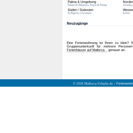
Palma & Umgebung
Norde
Palma de Mallorca, Platja de Palma
Alcúdia,
Süden / Südosten
Westen
Sa Rapita, Llucmajor
Soller
Neuzugänge
Eine Ferienwohnung ist Ihnen zu klein? Si
Gruppenunterkunft für mehrere Persone
Ferienhäuser auf Mallorca
genauer an.
Ferienwohn
© 2026 Mallorca-Urlaube.de »