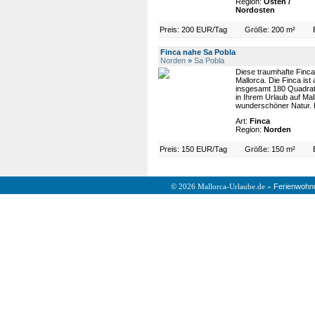
Region:
Osten /
Nordosten
Preis: 200 EUR/Tag
Größe: 200 m²
Finca nahe Sa Pobla
Norden
»
Sa Pobla
Diese traumhafte Finca
Mallorca. Die Finca is
insgesamt 180 Quadratm
in Ihrem Urlaub auf Mal
wunderschöner Natur. Di
Art:
Finca
Region:
Norden
Preis: 150 EUR/Tag
Größe: 150 m²
Ferienwohn
© 2026 Mallorca-Urlaube.de »