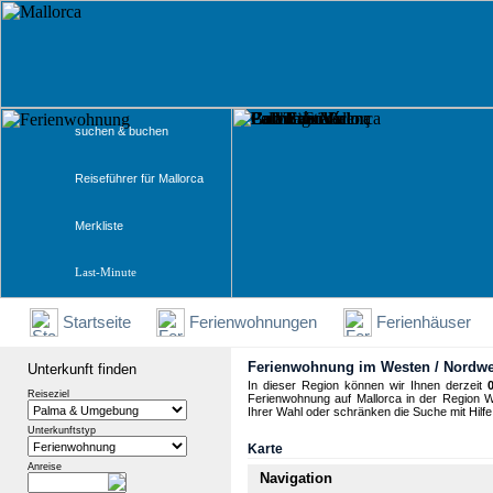
suchen & buchen
Reiseführer für Mallorca
Merkliste
Last-Minute
Startseite
Ferienwohnungen
Ferienhäuser
Ferienwohnung im Westen / Nordwe
Unterkunft finden
In dieser Region können wir Ihnen derzeit
Reiseziel
Ferienwohnung auf Mallorca in der Region We
Ihrer Wahl oder schränken die Suche mit Hilfe d
Unterkunftstyp
Karte
Anreise
Navigation