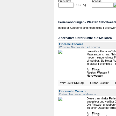
Preis max.
Anreise
EUR/Tag
Ferienwohnungen - Westen / Nordweste
In dieser Kategorie sind noch keine Ferienw
Alternative Unterkünfte auf Mallorca
Finca bei Escorca
Westen / Nordwesten
»
Escorca
Luxuriöse Finca auf Ma
Massentourismus. Nahe
modern eingerichtete Fi
einsehbar. Sie bietet P
in dieser Ferienfinca - 
Art:
Finca
Region:
Westen /
Nordwesten
Preis: 250 EUR/Tag
Größe: 350 m²
Finca nahe Manacor
Osten / Nordosten
»
Manacor
Diese traumhafte Ferie
ausgelegt und verfügt 
Die Finca ist umgeben 
zu einer Oase der Erho
Art:
Finca