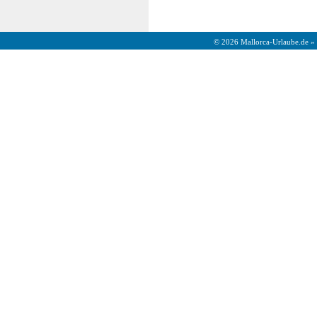
© 2026 Mallorca-Urlaube.de »