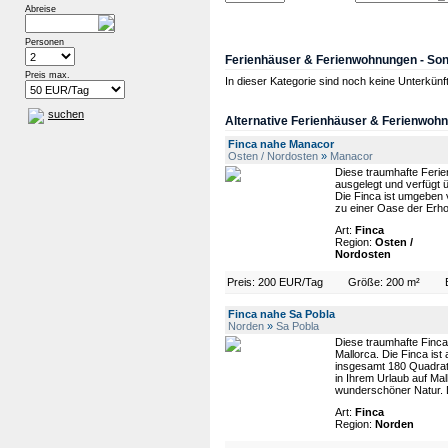
Abreise
Personen
Ferienhäuser & Ferienwohnungen - Son
Preis max.
In dieser Kategorie sind noch keine Unterkün
suchen
Alternative Ferienhäuser & Ferienwohn
Finca nahe Manacor
Osten / Nordosten
»
Manacor
Diese traumhafte Ferie
ausgelegt und verfügt 
Die Finca ist umgeben 
zu einer Oase der Erho
Art:
Finca
Region:
Osten /
Nordosten
Preis: 200 EUR/Tag
Größe: 200 m²
Finca nahe Sa Pobla
Norden
»
Sa Pobla
Diese traumhafte Finca
Mallorca. Die Finca is
insgesamt 180 Quadratm
in Ihrem Urlaub auf Mal
wunderschöner Natur. Di
Art:
Finca
Region:
Norden