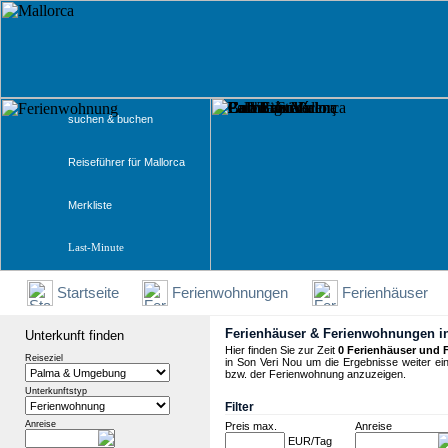
suchen & buchen
Reiseführer für Mallorca
Merkliste
Last-Minute
Startseite
Ferienwohnungen
Ferienhäuser
Ferienhäuser & Ferienwohnungen i
Unterkunft finden
Hier finden Sie zur Zeit
0 Ferienhäuser und 
Reiseziel
in Son Veri Nou um die Ergebnisse weiter ei
bzw. der Ferienwohnung anzuzeigen.
Unterkunftstyp
Filter
Anreise
Preis max.
Anreise
EUR/Tag