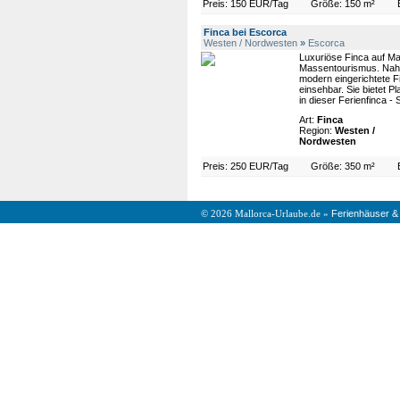
Preis: 150 EUR/Tag
Größe: 150 m²
Finca bei Escorca
Westen / Nordwesten
»
Escorca
Luxuriöse Finca auf Ma
Massentourismus. Nahe
modern eingerichtete Fi
einsehbar. Sie bietet P
in dieser Ferienfinca - 
Art:
Finca
Region:
Westen /
Nordwesten
Preis: 250 EUR/Tag
Größe: 350 m²
Ferienhäuser &
© 2026 Mallorca-Urlaube.de »