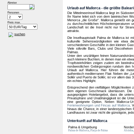
Abreise
Urlaub auf Mallorca - die größte Balear
Personen
Die Mittelmeerinsel Mallorca liegt im Südoste
Ihr Name leitet sich von dem lateinischen W
Menorca „die Große“. Mallorca genießt ein
Preis max.
zu durchschnittlichen Höchsttemperaturen u
Landschaft ist die Insel nicht nur für Stra
attraktiv.
suchen
Die Inselhauptstadt Palma de Mallorca ist m
kulturelle Sehenswürdigkeiten wie etwa d
verschiedenen Geschäfte in den kleinen Gass
Viele stilvolle Bars, Clubs und Discothek
Palmas.
Unter den unzähligen feinen Natursandsträn
auch kleinere Buchten, in denen man ein etw
Tropfsteinhöhlen zeigen zudem ein beeindru
nordwestlichen Gebirgsregion rundum den h
Urlaub auf Mallorca. Hier führen die mei
authentisch mediterranen Flair. Neben der „L
Sollér und Puerto de Sollér, ist vor allem d
ein echtes Highlight.
Entsprechend den vielfältigen Möglichkeiten z
dem eigenen Geschmack überlassen. Die m
ausgeprägten Hotelangebot, dass die unters
Privatsphäre und Unabhängigkeit ist die Unt
eine geeignete Option. Neben Mallorca-Ur
Ferienwohnungen und Fincas auf Mallorca
. 
hinaus die Chance, in einer landestypischen 
Landhauses ist zwar nicht die günstigste, jedo
Unterkunft auf Mallorca
Palma & Umgebung
Norde
Palma de Mallorca, Platja de Palma
Alcúdia,