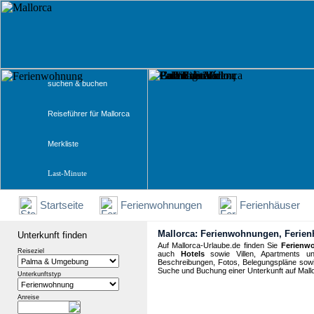
suchen & buchen
Reiseführer für Mallorca
Merkliste
Last-Minute
Startseite
Ferienwohnungen
Ferienhäuser
Mallorca: Ferienwohnungen, Ferienh
Unterkunft finden
Auf Mallorca-Urlaube.de finden Sie
Ferienw
Reiseziel
auch
Hotels
sowie Villen, Apartments 
Beschreibungen, Fotos, Belegungspläne sowie
Suche und Buchung
einer Unterkunft auf Mall
Unterkunftstyp
Anreise