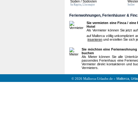
Süden / Südosten
Westen
Sa Rapita, Llucmajor
Soller
Ferienwohnungen, Ferienhäuser & Finc
Sie vermieten eine Finca / eine
Hotel
Als Vermieter können Sie jetzt au
auf Mallorca völlig unkompliziert
inserieren
und erstellen Sie sich j
Sie möchten eine Ferienwohnung / 
buchen
Als Mieter können Sie alle Unterkü
passendes Ferienhaus eine Ferienwo
Vermieter direkt kontaktieren und bu
Vermieters.
Mallorca, Urla
© 2026 Mallorca-Urlaube.de »